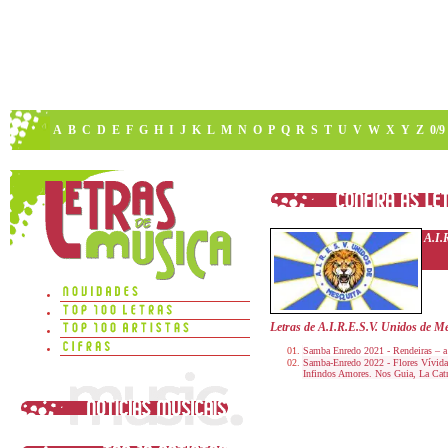
A
B
C
D
E
F
G
H
I
J
K
L
M
N
O
P
Q
R
S
T
U
V
W
X
Y
Z
0/9
A.I.
Letras de A.I.R.E.S.V. Unidos de M
Samba Enredo 2021 - Rendeiras – a
Samba-Enredo 2022 - Flores Vívid
Infindos Amores. Nos Guia, La Cat