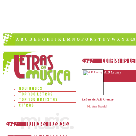
A
B
C
D
E
F
G
H
I
J
K
L
M
N
O
P
Q
R
S
T
U
V
W
X
Y
Z
0/9
A.B Crazzy
Letras de A.B Crazzy
Ana Beatriz!