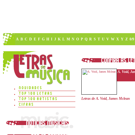
A
B
C
D
E
F
G
H
I
J
K
L
M
N
O
P
Q
R
S
T
U
V
W
X
Y
Z
0/9
A. Void, J
Letras de A. Void, James Mclean