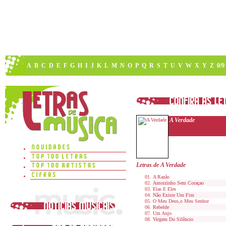
A
B
C
D
E
F
G
H
I
J
K
L
M
N
O
P
Q
R
S
T
U
V
W
X
Y
Z
0/9
A Verdade
Letras de A Verdade
A Razão
Amorzinho Sem Coraçao
Elas E Eles
Não Existe Um Fim
O Meu Deus,o Meu Senhor
Rebelde
Um Anjo
Virgem Do Silêncio