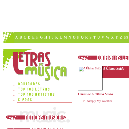
A
B
C
D
E
F
G
H
I
J
K
L
M
N
O
P
Q
R
S
T
U
V
W
X
Y
Z
0/9
A Última Saída
Letras de A Última Saída
Simply My Valentine