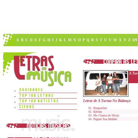
A
B
C
D
E
F
G
H
I
J
K
L
M
N
O
P
Q
R
S
T
U
V
W
X
Y
Z
0/9
A Tu
Letras de A Turma No Balanço
Breguechar
Kibom
Me Chama de Miojo
Peguei Sua Mulher