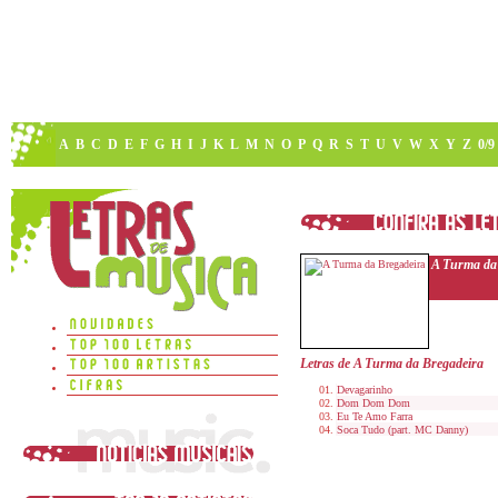
A
B
C
D
E
F
G
H
I
J
K
L
M
N
O
P
Q
R
S
T
U
V
W
X
Y
Z
0/9
A Turma da
Letras de A Turma da Bregadeira
Devagarinho
Dom Dom Dom
Eu Te Amo Farra
Soca Tudo (part. MC Danny)