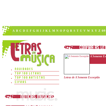
A
B
C
D
E
F
G
H
I
J
K
L
M
N
O
P
Q
R
S
T
U
V
W
X
Y
Z
0/9
A Semente Es
Letras de A Semente Escorpião