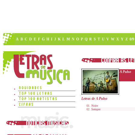
A
B
C
D
E
F
G
H
I
J
K
L
M
N
O
P
Q
R
S
T
U
V
W
X
Y
Z
0/9
A Pulso
Letras de A Pulso
Noite
Sempre