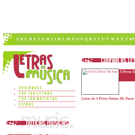
A
B
C
D
E
F
G
H
I
J
K
L
M
N
O
P
Q
R
S
T
U
V
W
X
Y
Z
0/9
A Prova T
Letras de A Prova Tentou Me Parar