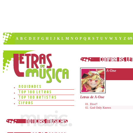
A
B
C
D
E
F
G
H
I
J
K
L
M
N
O
P
Q
R
S
T
U
V
W
X
Y
Z
0/9
A-One
Letras de A-One
Dive!!
God Only Knows