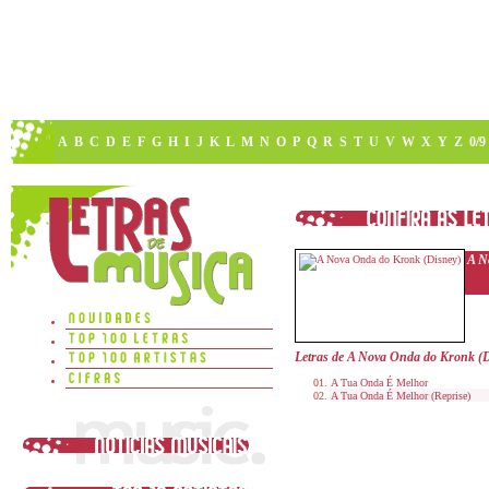
A
B
C
D
E
F
G
H
I
J
K
L
M
N
O
P
Q
R
S
T
U
V
W
X
Y
Z
0/9
A N
Letras de A Nova Onda do Kronk (D
A Tua Onda É Melhor
A Tua Onda É Melhor (Reprise)