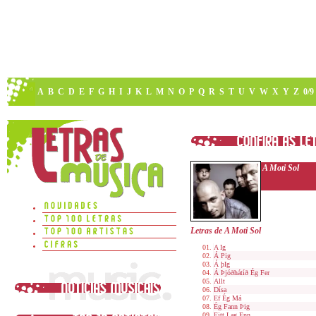
A
B
C
D
E
F
G
H
I
J
K
L
M
N
O
P
Q
R
S
T
U
V
W
X
Y
Z
0/9
A Moti Sol
Letras de A Moti Sol
A Ig
Á Pig
Á þIg
Á Þjóðhátíð Ég Fer
Allt
Dísa
Ef Ég Má
Ég Fann Þig
Eitt Lag Enn