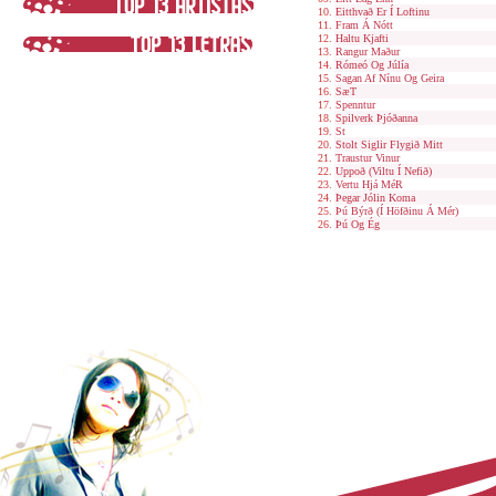
Eitthvað Er Í Loftinu
Fram Á Nótt
Haltu Kjafti
Rangur Maður
Rómeó Og Júlía
Sagan Af Nínu Og Geira
SæT
Spenntur
Spilverk Þjóðanna
St
Stolt Siglir Flygið Mitt
Traustur Vinur
Uppoð (Viltu Í Nefið)
Vertu Hjá MéR
Þegar Jólin Koma
Þú Býrð (Í Höfðinu Á Mér)
Þú Og Ég