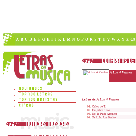
A
B
C
D
E
F
G
H
I
J
K
L
M
N
O
P
Q
R
S
T
U
V
W
X
Y
Z
0/9
A Los 4 Vientos
Letras de A Los 4 Vientos
Celos de Ti
Culpable o No
No Te Pude Arrancar
Te Robo Un Besito