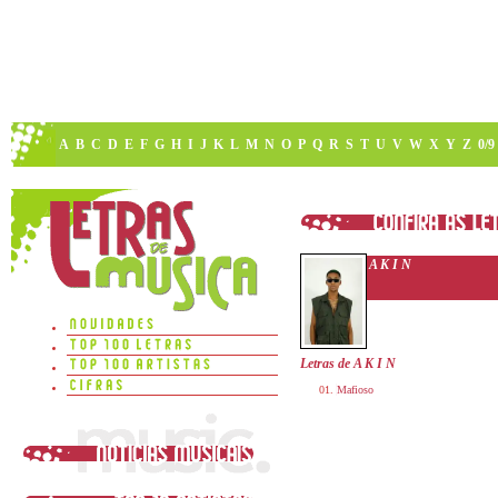
A
B
C
D
E
F
G
H
I
J
K
L
M
N
O
P
Q
R
S
T
U
V
W
X
Y
Z
0/9
A K I N
Letras de A K I N
Mafioso