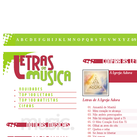
A
B
C
D
E
F
G
H
I
J
K
L
M
N
O
P
Q
R
S
T
U
V
W
X
Y
Z
0/9
A Igreja Adora
Letras de A Igreja Adora
Amanhã de Manhã
Meu coração te alcança
Não andeis preocupados
Não há ninguém igual a Ti
O Meu Coração Está Em Ti
Olhai as aves do céu
Quebra e refaz
Se Jesus te libertar
Vai passar