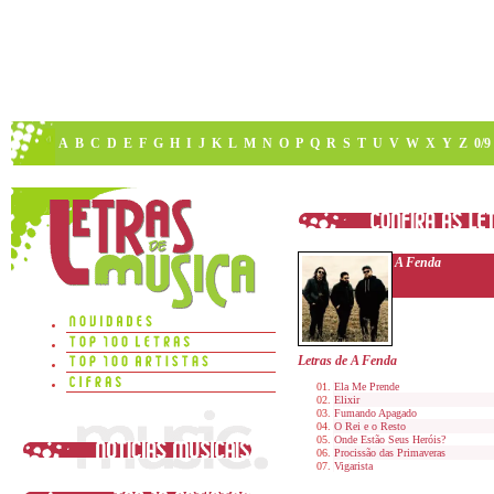
A
B
C
D
E
F
G
H
I
J
K
L
M
N
O
P
Q
R
S
T
U
V
W
X
Y
Z
0/9
A Fenda
Letras de A Fenda
Ela Me Prende
Elixir
Fumando Apagado
O Rei e o Resto
Onde Estão Seus Heróis?
Procissão das Primaveras
Vigarista