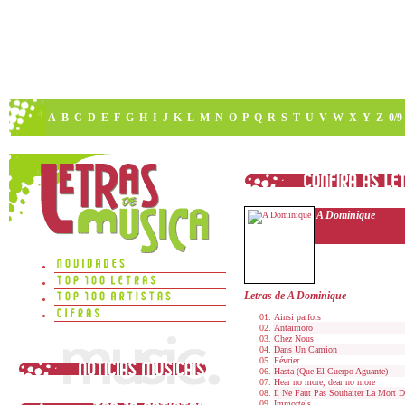
A
B
C
D
E
F
G
H
I
J
K
L
M
N
O
P
Q
R
S
T
U
V
W
X
Y
Z
0/9
A Dominique
Letras de A Dominique
Ainsi parfois
Antaimoro
Chez Nous
Dans Un Camion
Février
Hasta (Que El Cuerpo Aguante)
Hear no more, dear no more
Il Ne Faut Pas Souhaiter La Mort 
Immortels