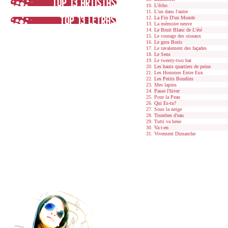
L'écho
L'un dans l'autre
La Fin D'un Monde
La mémoire neuve
Le Bruit Blanc de L'été
Le courage des oiseaux
Le gros Boris
Le ravalement des façades
Le Sens
Le twenty-two bar
Les hauts quartiers de peine
Les Hommes Entre Eux
Les Petits Boudins
Mes lapins
Passe l'hiver
Pour la Peau
Qui Es-tu?
Sous la neige
Trombes d'eau
Tutti va bene
Va t-en
Vivement Dimanche