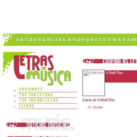
A
B
C
D
E
F
G
H
I
J
K
L
M
N
O
P
Q
R
S
T
U
V
W
X
Y
Z
0/9
A Dadi Pow
Letras de A Dadi Pow
Saudade