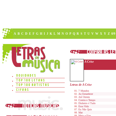
A
B
C
D
E
F
G
H
I
J
K
L
M
N
O
P
Q
R
S
T
U
V
W
X
Y
Z
0/9
A Crise
Letras de A Crise
7 Mundos
Ao Entardecer
Até Ontem
Contra o Tempo
Dinheiro é Tudo
Essa Vida
Eu Não Quis
Mar
Meio e Fim