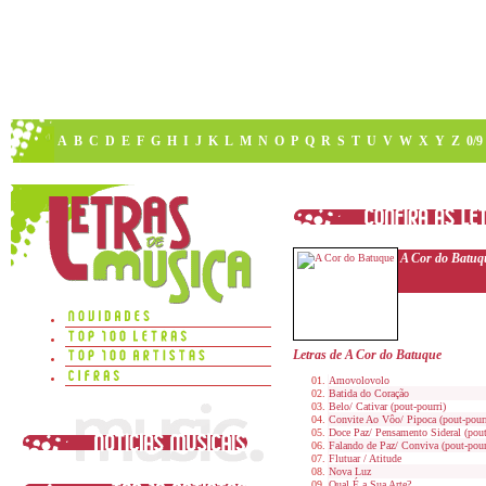
A
B
C
D
E
F
G
H
I
J
K
L
M
N
O
P
Q
R
S
T
U
V
W
X
Y
Z
0/9
A Cor do Batuq
Letras de A Cor do Batuque
Amovolovolo
Batida do Coração
Belo/ Cativar (pout-pourri)
Convite Ao Vôo/ Pipoca (pout-pourr
Doce Paz/ Pensamento Sideral (pout
Falando de Paz/ Conviva (pout-pour
Flutuar / Atitude
Nova Luz
Qual É a Sua Arte?