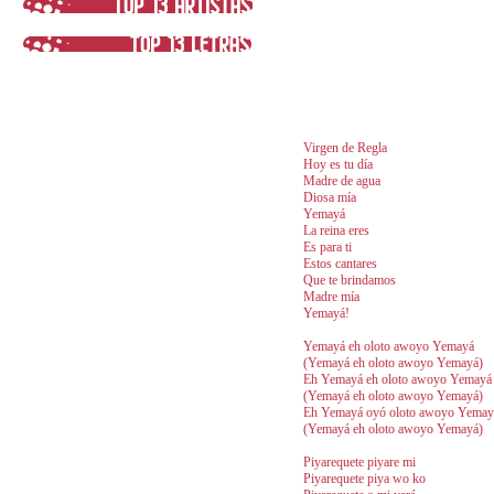
Virgen de Regla
Hoy es tu día
Madre de agua
Diosa mía
Yemayá
La reina eres
Es para ti
Estos cantares
Que te brindamos
Madre mía
Yemayá!
Yemayá eh oloto awoyo Yemayá
(Yemayá eh oloto awoyo Yemayá)
Eh Yemayá eh oloto awoyo Yemayá
(Yemayá eh oloto awoyo Yemayá)
Eh Yemayá oyó oloto awoyo Yemay
(Yemayá eh oloto awoyo Yemayá)
Piyarequete piyare mi
Piyarequete piya wo ko