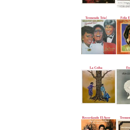
Tremendo Trio!
Feliz 
La Ceiba
Et
Recordando El Ayer
Tremen