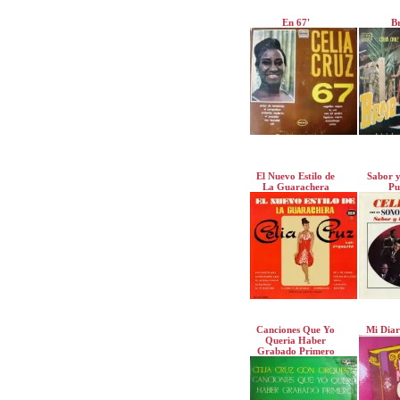
En 67'
B
El Nuevo Estilo de
Sabor y
La Guarachera
Pu
Canciones Que Yo
Mi Diar
Queria Haber
Grabado Primero