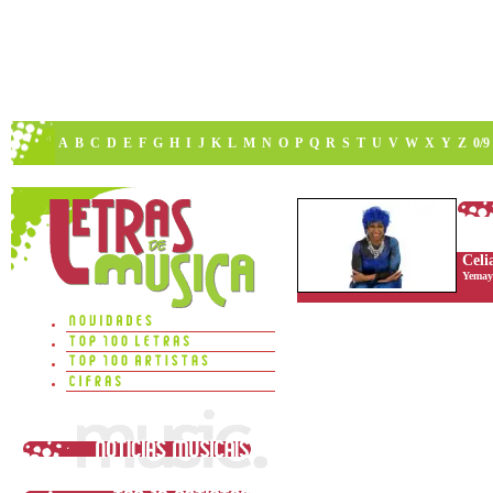
A
B
C
D
E
F
G
H
I
J
K
L
M
N
O
P
Q
R
S
T
U
V
W
X
Y
Z
0/9
Celi
Yemay