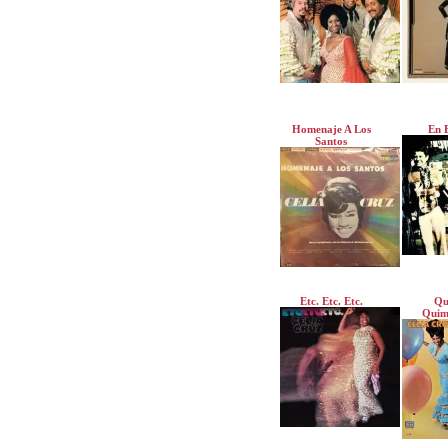
Homenaje A Los
En 
Santos
Etc. Etc. Etc.
Qu
Quim