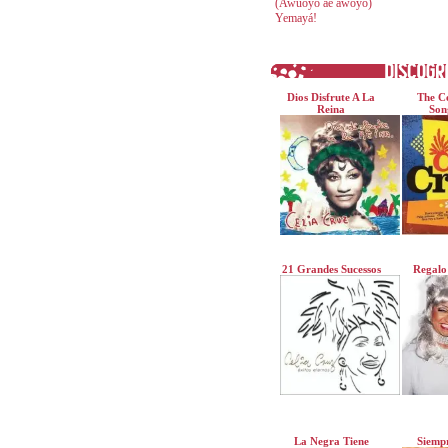
(Awuoyo ae awoyó)
Yemayá!
Dios Disfrute A La
The Ce
Reina
Son
21 Grandes Sucessos
Regalo
La Negra Tiene
Siempr