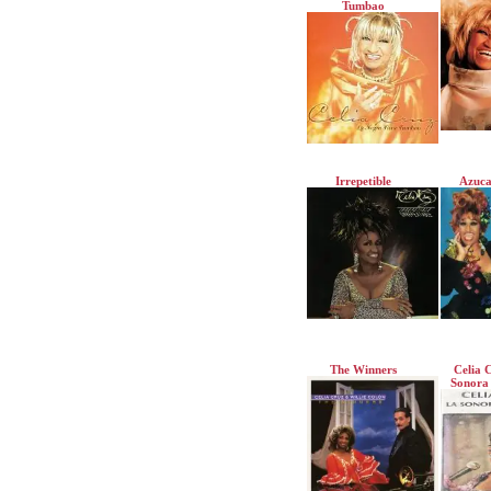
Tumbao
Irrepetible
Azuca
The Winners
Celia 
Sonora