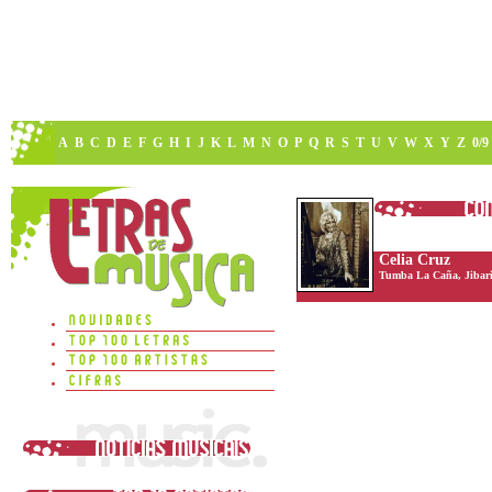
A
B
C
D
E
F
G
H
I
J
K
L
M
N
O
P
Q
R
S
T
U
V
W
X
Y
Z
0/9
Celia Cruz
Tumba La Caña, Jibari