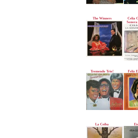
The Winners
Celia 
Sonora
Tremendo Trio!
Feliz 
La Ceiba
Et