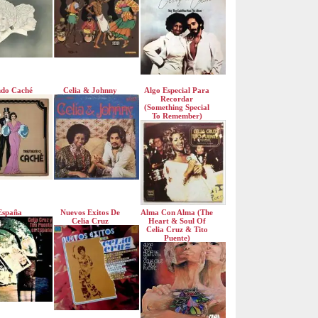
do Caché
Celia & Johnny
Algo Especial Para
Recordar
(Something Special
To Remember)
España
Nuevos Exitos De
Alma Con Alma (The
Celia Cruz
Heart & Soul Of
Celia Cruz & Tito
Puente)