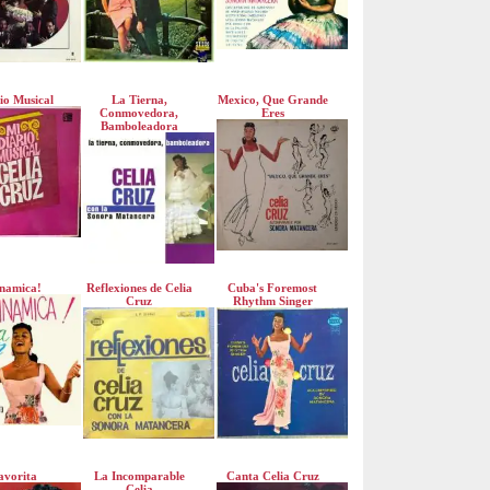
io Musical
La Tierna,
Mexico, Que Grande
Conmovedora,
Eres
Bamboleadora
namica!
Reflexiones de Celia
Cuba's Foremost
Cruz
Rhythm Singer
avorita
La Incomparable
Canta Celia Cruz
Celia