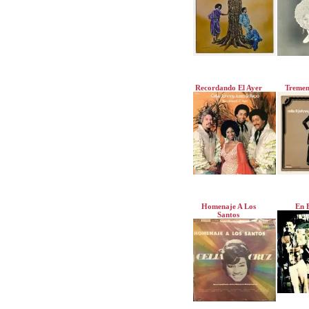
Recordando El Ayer
Tremen
Homenaje A Los
En 
Santos