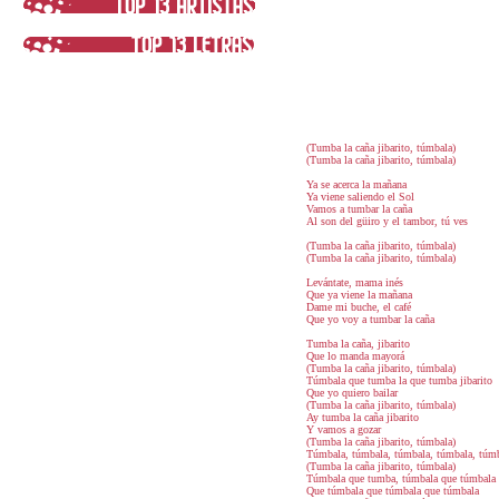
(Tumba la caña jibarito, túmbala)
(Tumba la caña jibarito, túmbala)
Ya se acerca la mañana
Ya viene saliendo el Sol
Vamos a tumbar la caña
Al son del güiro y el tambor, tú ves
(Tumba la caña jibarito, túmbala)
(Tumba la caña jibarito, túmbala)
Levántate, mama inés
Que ya viene la mañana
Dame mi buche, el café
Que yo voy a tumbar la caña
Tumba la caña, jibarito
Que lo manda mayorá
(Tumba la caña jibarito, túmbala)
Túmbala que tumba la que tumba jibarito
Que yo quiero bailar
(Tumba la caña jibarito, túmbala)
Ay tumba la caña jibarito
Y vamos a gozar
(Tumba la caña jibarito, túmbala)
Túmbala, túmbala, túmbala, túmbala, túm
(Tumba la caña jibarito, túmbala)
Túmbala que tumba, túmbala que túmbala
Que túmbala que túmbala que túmbala