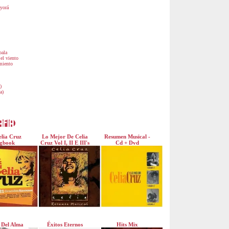
ayorá
bala
el viento
miento
)
a)
lia Cruz
Lo Mejor De Celia
Resumen Musical -
gbook
Cruz Vol I, II E III's
Cd + Dvd
 Del Alma
Éxitos Eternos
Hits Mix