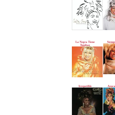
La Negra Tiene
Siempr
Tumbao
Irrepetible
Azuca