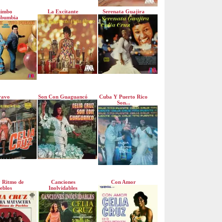
imbo
La Excitante
Serenata Guajira
bumbia
ravo
Son Con Guaguancó
Cuba Y Puerto Rico
Son...
 Ritmo de
Canciones
Con Amor
eblos
Inolvidables