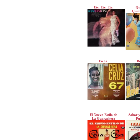
Etc. Etc. Etc.
Qu
Quim
En 67'
B
El Nuevo Estilo de
Sabor y
La Guarachera
Pu