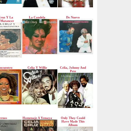
Cruz Y La
La Candela
De Nuevo
 Matancer
Encuentro
Celia Y Willie
Celia, Johnny And
Pete
ernos
Homenaje A Yemaya
Only They Could
Have Made This
Album