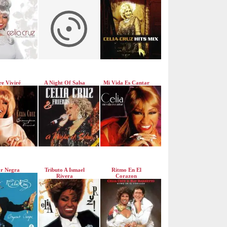
e Viviré
A Night Of Salsa
Mi Vida Es Cantar
r Negra
Tributo A Ismael
Ritmo En El
Rivera
Corazon