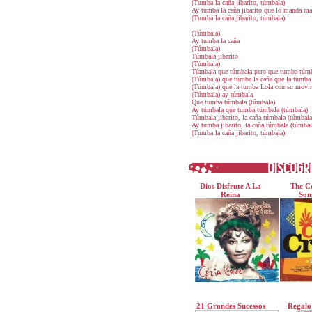
(Tumba la caña jibarito, túmbala)
Ay tumba la caña jibarito que lo manda m
(Tumba la caña jibarito, túmbala)
(Túmbala)
Ay tumba la caña
(Túmbala)
Túmbala jibarito
(Túmbala)
Túmbala que túmbala pero que tumba túm
(Túmbala) que tumba la caña que la tumba 
(Túmbala) que la tumba Lola con su movi
(Túmbala) ay túmbala
Que tumba túmbala (túmbala)
Ay túmbala que tumba túmbala (túmbala)
Túmbala jibarito, la caña túmbala (túmbala
Ay tumba jibarito, la caña túmbala (túmbal
(Tumba la caña jibarito, túmbala)
Dios Disfrute A La
The Ce
Reina
Son
21 Grandes Sucessos
Regalo