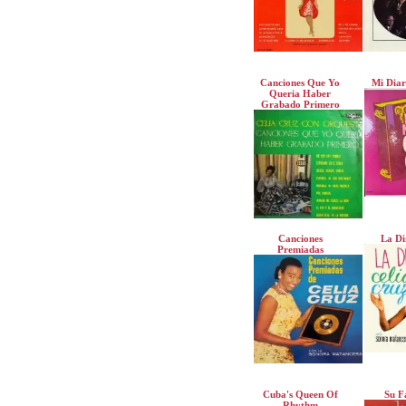
Canciones Que Yo
Mi Diar
Queria Haber
Grabado Primero
Canciones
La Di
Premiadas
Cuba's Queen Of
Su F
Rhythm