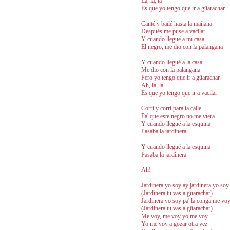
La, la, la
Es que yo tengo que ir a güarachar
Canté y bailé hasta la mañana
Después me puse a vacilar
Y cuando llegué a mi casa
El negro, me dio con la palangana
Y cuando llegué a la casa
Me dio con la palangana
Pero yo tengo que ir a güarachar
Ah, la, la
Es que yo tengo que ir a vacilar
Corrí y corrí para la calle
Pa' que este negro no me viera
Y cuando llegué a la esquina
Pasaba la jardinera
Y cuando llegué a la esquina
Pasaba la jardinera
Ah!
Jardinera yo soy ay jardinera yo soy
(Jardinera tu vas a güarachar)
Jardinera yo soy pa' la conga me vo
(Jardinera tu vas a güarachar)
Me voy, me voy yo me voy
Yo me voy a gozar otra vez