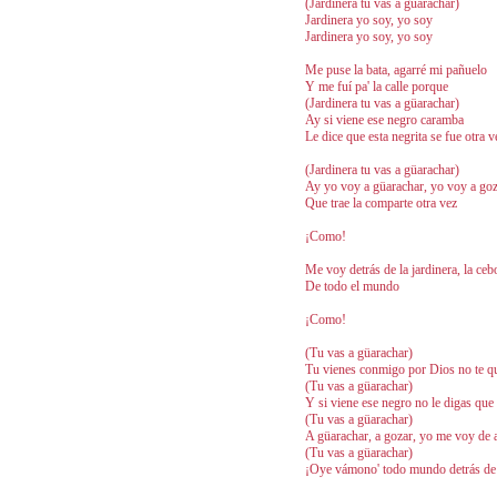
(Jardinera tu vas a güarachar)
Jardinera yo soy, yo soy
Jardinera yo soy, yo soy
Me puse la bata, agarré mi pañuelo
Y me fuí pa' la calle porque
(Jardinera tu vas a güarachar)
Ay si viene ese negro caramba
Le dice que esta negrita se fue otra v
(Jardinera tu vas a güarachar)
Ay yo voy a güarachar, yo voy a goza
Que trae la comparte otra vez
¡Como!
Me voy detrás de la jardinera, la cebo
De todo el mundo
¡Como!
(Tu vas a güarachar)
Tu vienes conmigo por Dios no te qu
(Tu vas a güarachar)
Y si viene ese negro no le digas que
(Tu vas a güarachar)
A güarachar, a gozar, yo me voy de 
(Tu vas a güarachar)
¡Oye vámono' todo mundo detrás de l