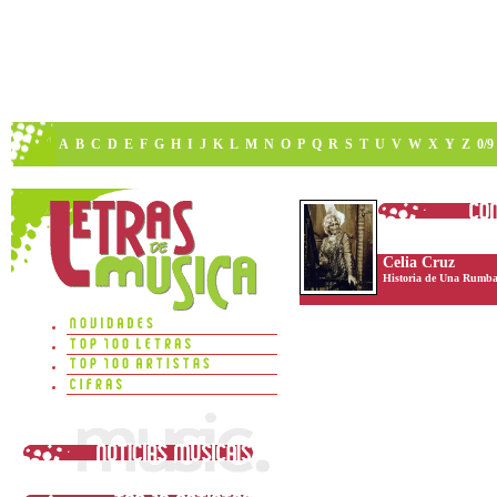
A
B
C
D
E
F
G
H
I
J
K
L
M
N
O
P
Q
R
S
T
U
V
W
X
Y
Z
0/9
Celia Cruz
Historia de Una Rumb