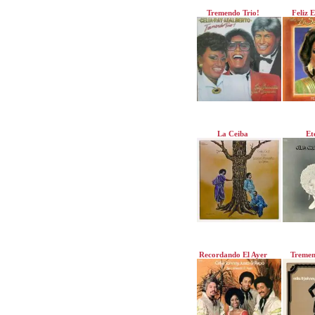
Tremendo Trio!
Feliz 
La Ceiba
Et
Recordando El Ayer
Tremen