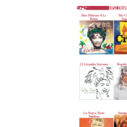
Dios Disfrute A La
The Ce
Reina
Son
21 Grandes Sucessos
Regalo
La Negra Tiene
Siempr
Tumbao