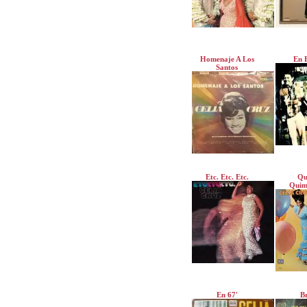
Homenaje A Los
En 
Santos
Etc. Etc. Etc.
Qu
Quim
En 67'
B