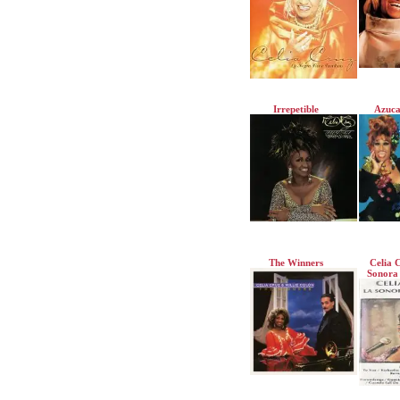
Irrepetible
Azuca
The Winners
Celia 
Sonora