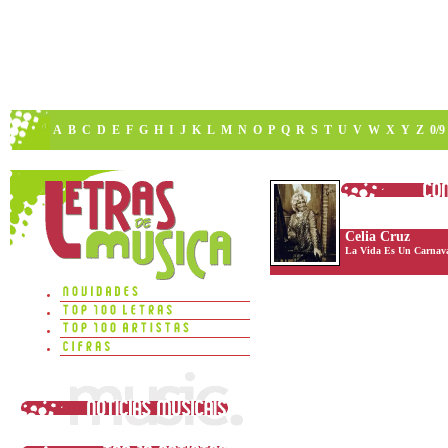
A
B
C
D
E
F
G
H
I
J
K
L
M
N
O
P
Q
R
S
T
U
V
W
X
Y
Z
0/9
Celia Cruz
La Vida Es Un Carnav