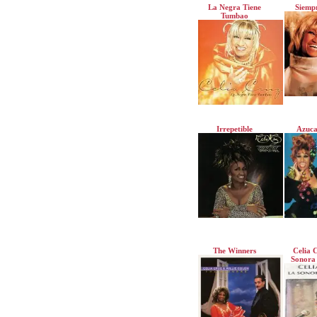
La Negra Tiene
Siempr
Tumbao
Irrepetible
Azuca
The Winners
Celia 
Sonora