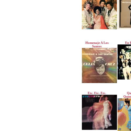
Homenaje A Los
En 
Santos
Etc. Etc. Etc.
Qu
Quim