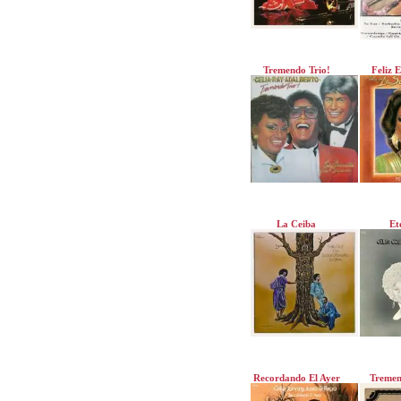
Tremendo Trio!
Feliz 
La Ceiba
Et
Recordando El Ayer
Tremen