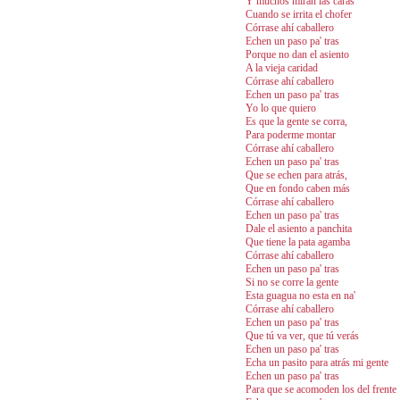
Y muchos miran las caras
Cuando se irrita el chofer
Córrase ahí caballero
Echen un paso pa' tras
Porque no dan el asiento
A la vieja caridad
Córrase ahí caballero
Echen un paso pa' tras
Yo lo que quiero
Es que la gente se corra,
Para poderme montar
Córrase ahí caballero
Echen un paso pa' tras
Que se echen para atrás,
Que en fondo caben más
Córrase ahí caballero
Echen un paso pa' tras
Dale el asiento a panchita
Que tiene la pata agamba
Córrase ahí caballero
Echen un paso pa' tras
Si no se corre la gente
Esta guagua no esta en na'
Córrase ahí caballero
Echen un paso pa' tras
Que tú va ver, que tú verás
Echen un paso pa' tras
Echa un pasito para atrás mi gente
Echen un paso pa' tras
Para que se acomoden los del frente