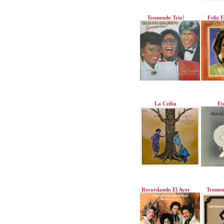
Tremendo Trio!
Feliz 
La Ceiba
Et
Recordando El Ayer
Tremen