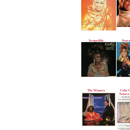
Irrepetible
Azuca
The Winners
Celia 
Sonora