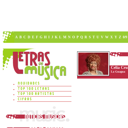
A
B
C
D
E
F
G
H
I
J
K
L
M
N
O
P
Q
R
S
T
U
V
W
X
Y
Z
0/9
Celia Cru
La Guagua