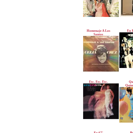
Homenaje A Los
En 
Santos
Etc. Etc. Etc.
Qu
Quim
En 67'
B