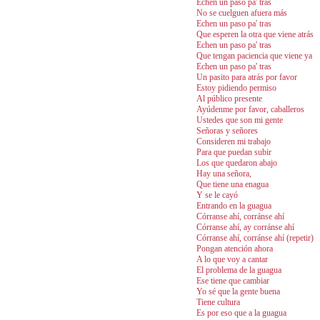
Echen un paso pa' tras
No se cuelguen afuera más
Echen un paso pa' tras
Que esperen la otra que viene atrás
Echen un paso pa' tras
Que tengan paciencia que viene ya
Echen un paso pa' tras
Un pasito para atrás por favor
Estoy pidiendo permiso
Al público presente
Ayúdenme por favor, caballeros
Ustedes que son mi gente
Señoras y señores
Consideren mi trabajo
Para que puedan subir
Los que quedaron abajo
Hay una señora,
Que tiene una enagua
Y se le cayó
Entrando en la guagua
Córranse ahí, corránse ahí
Córranse ahí, ay corránse ahí
Córranse ahí, corránse ahí (repetir)
Pongan atención ahora
A lo que voy a cantar
El problema de la guagua
Ese tiene que cambiar
Yo sé que la gente buena
Tiene cultura
Es por eso que a la guagua