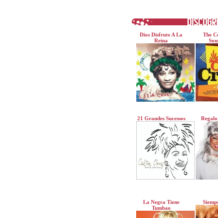
Dios Disfrute A La
The Ce
Reina
Son
21 Grandes Sucessos
Regalo
La Negra Tiene
Siempr
Tumbao