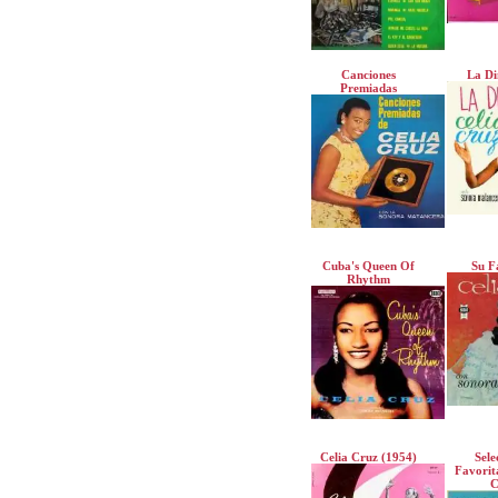
Canciones
La Di
Premiadas
Cuba's Queen Of
Su F
Rhythm
Celia Cruz (1954)
Sele
Favorit
C