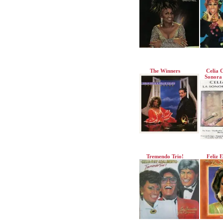
The Winners
Celia 
Sonora
Tremendo Trio!
Feliz 