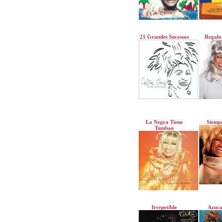
21 Grandes Sucessos
Regalo
La Negra Tiene
Siempr
Tumbao
Irrepetible
Azuca