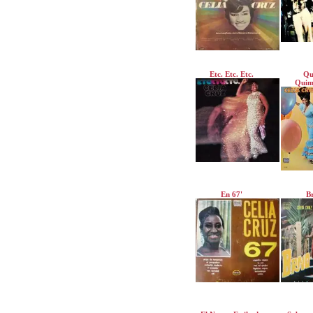
Etc. Etc. Etc.
Qu
Quim
En 67'
B