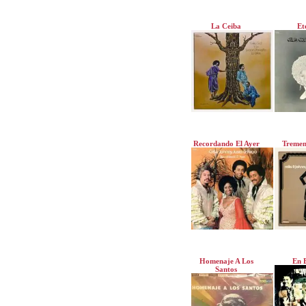
La Ceiba
Et
Recordando El Ayer
Tremen
Homenaje A Los
En 
Santos