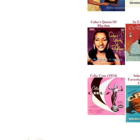
Cuba's Queen Of
Su F
Rhythm
Celia Cruz (1954)
Sele
Favorit
C