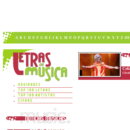
A
B
C
D
E
F
G
H
I
J
K
L
M
N
O
P
Q
R
S
T
U
V
W
X
Y
Z
0/9
Cel
Cúcal