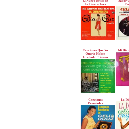
El Nuevo Estilo de
Sabor y
La Guarachera
Pu
Canciones Que Yo
Mi Diar
Queria Haber
Grabado Primero
Canciones
La Di
Premiadas