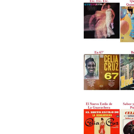
Etc. Etc. Etc.
Qu
Quim
En 67'
B
El Nuevo Estilo de
Sabor y
La Guarachera
Pu