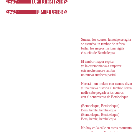
Suenan los cueros, la noche se agita
se escucha un tambor de África
bailan los negros, la luna vigila
el sueño de Bembelequa
El tambor mayor repica
ya la ceremonia va a empezar
esta noche madre rumba
un nuevo rumbero parirá
Nacerá... un mulato con manos divi
y una nueva historia el tambor llevar
nadie sabe pegarle a los cueros
con el sentimiento de Bembelequa
(Bembelequa, Bembelequa)
Bem, bemle, bembelequa
(Bembelequa, Bembelequa)
Bem, bemle, bembelequa
No hay en la calle en estos momento