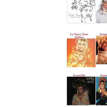
La Negra Tiene
Siempr
Tumbao
Irrepetible
Azuca