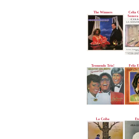
The Winners
Celia 
Sonora
Tremendo Trio!
Feliz 
La Ceiba
Et