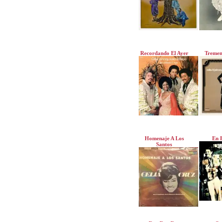
Recordando El Ayer
Tremen
Homenaje A Los
En 
Santos