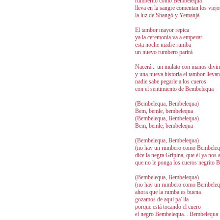
rumberito como Bembelequa
lleva en la sangre comentan los viejo
la luz de Shangó y Yemanjá
El tambor mayor repica
ya la ceremonia va a empezar
esta noche madre rumba
un nuevo rumbero parirá
Nacerá... un mulato con manos divi
y una nueva historia el tambor llevar
nadie sabe pegarle a los cueros
con el sentimiento de Bembelequa
(Bembelequa, Bembelequa)
Bem, bemle, bembelequa
(Bembelequa, Bembelequa)
Bem, bemle, bembelequa
(Bembelequa, Bembelequa)
(no hay un rumbero como Bembeleq
dice la negra Gripina, que él ya no
que no le ponga los cueros negrito
(Bembelequa, Bembelequa)
(no hay un rumbero como Bembeleq
ahora que la rumba es buena
gozamos de aquí pa' lla
porque está tocando el cuero
el negro Bembelequa... Bembelequa