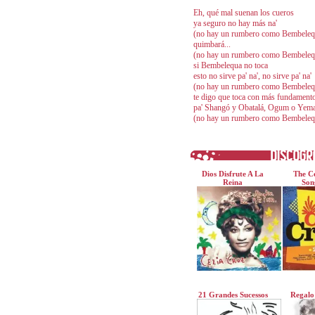
Eh, qué mal suenan los cueros
ya seguro no hay más na'
(no hay un rumbero como Bembeleq
quimbará...
(no hay un rumbero como Bembeleq
si Bembelequa no toca
esto no sirve pa' na', no sirve pa' na'
(no hay un rumbero como Bembeleq
te digo que toca con más fundament
pa' Shangó y Obatalá, Ogum o Yem
(no hay un rumbero como Bembeleq
Dios Disfrute A La
The Ce
Reina
Son
21 Grandes Sucessos
Regalo