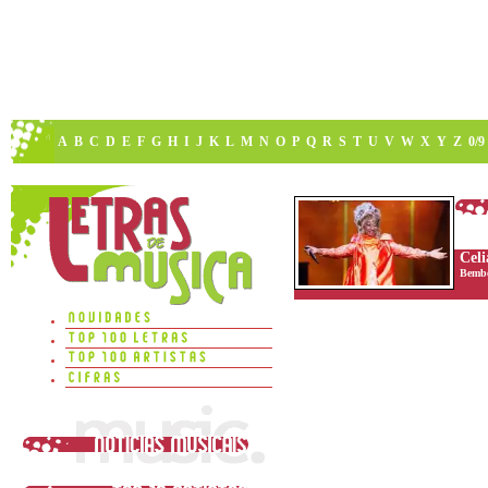
A
B
C
D
E
F
G
H
I
J
K
L
M
N
O
P
Q
R
S
T
U
V
W
X
Y
Z
0/9
Cel
Bemb