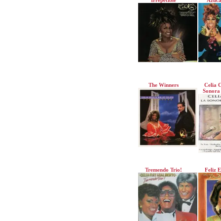
Irrepetible
Azuca
The Winners
Celia 
Sonora
Tremendo Trio!
Feliz 