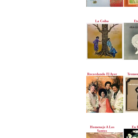
La Ceiba
Et
Recordando El Ayer
Tremen
Homenaje A Los
En 
Santos