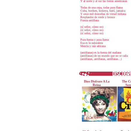
Y al norte y al sur las tierras americanas
Todas de una cepa, todas pura flama
Cuba, boriken, kiskeya, haití, jamaica
Y once mil doncellas de virtud indiana
Resplandor de verde y bronce
Fuerza antillana
(sí señor, cómo no)
(sí señor, cómo no)
(sí señor, cómo no)
Pura fuerza y pura llama
Esa es la naturaleza
Mezcla y raíz africana
(antillanas) es la fuerza del mañana
(antillanas) de un mundo que no se calla
(antillanas, antillanas, antillanas...)
Dios Disfrute A La
The Ce
Reina
Son