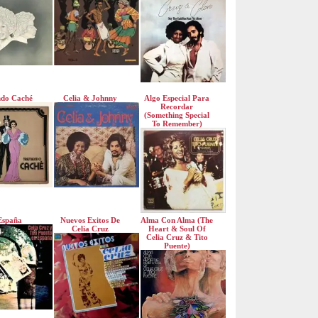
do Caché
Celia & Johnny
Algo Especial Para
Recordar
(Something Special
To Remember)
España
Nuevos Exitos De
Alma Con Alma (The
Celia Cruz
Heart & Soul Of
Celia Cruz & Tito
Puente)