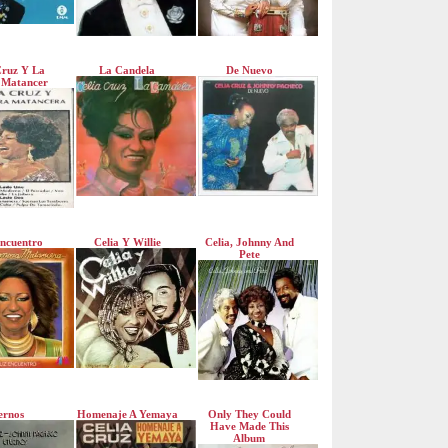
Cruz Y La
La Candela
De Nuevo
 Matancer
Encuentro
Celia Y Willie
Celia, Johnny And
Pete
ernos
Homenaje A Yemaya
Only They Could
Have Made This
Album