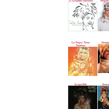
21 Grandes Sucessos
Regalo
La Negra Tiene
Siempr
Tumbao
Irrepetible
Azuca