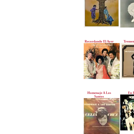
Recordando El Ayer
Tremen
Homenaje A Los
En 
Santos