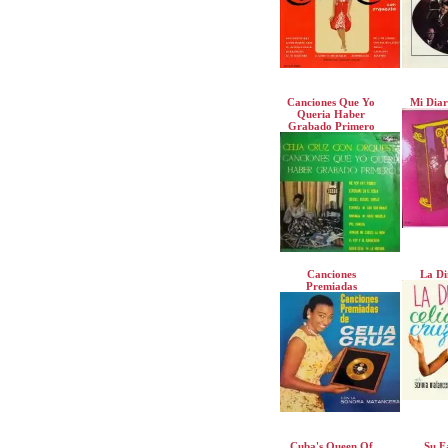
Canciones Que Yo
Mi Diar
Queria Haber
Grabado Primero
Canciones
La Di
Premiadas
Cuba's Queen Of
Su F