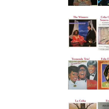
The Winners
Celia 
Sonora
Tremendo Trio!
Feliz 
La Ceiba
Et