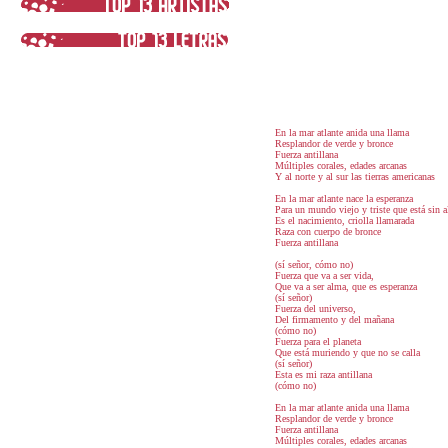
En la mar atlante anida una llama
Resplandor de verde y bronce
Fuerza antillana
Múltiples corales, edades arcanas
Y al norte y al sur las tierras americanas
En la mar atlante nace la esperanza
Para un mundo viejo y triste que está sin 
Es el nacimiento, criolla llamarada
Raza con cuerpo de bronce
Fuerza antillana
(sí señor, cómo no)
Fuerza que va a ser vida,
Que va a ser alma, que es esperanza
(sí señor)
Fuerza del universo,
Del firmamento y del mañana
(cómo no)
Fuerza para el planeta
Que está muriendo y que no se calla
(sí señor)
Esta es mi raza antillana
(cómo no)
En la mar atlante anida una llama
Resplandor de verde y bronce
Fuerza antillana
Múltiples corales, edades arcanas