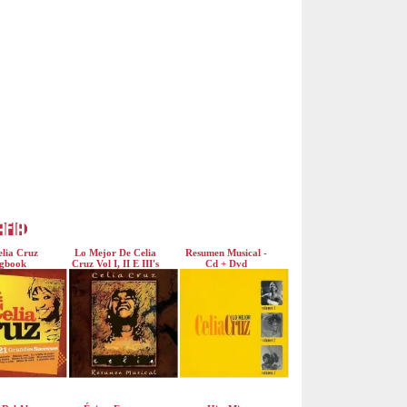
lia Cruz
Lo Mejor De Celia
Resumen Musical -
gbook
Cruz Vol I, II E III's
Cd + Dvd