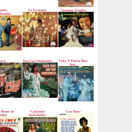
imbo
La Excitante
Serenata Guajira
bumbia
ravo
Son Con Guaguancó
Cuba Y Puerto Rico
Son...
 Ritmo de
Canciones
Con Amor
eblos
Inolvidables