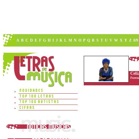
A
B
C
D
E
F
G
H
I
J
K
L
M
N
O
P
Q
R
S
T
U
V
W
X
Y
Z
0/9
Celi
Fuerza