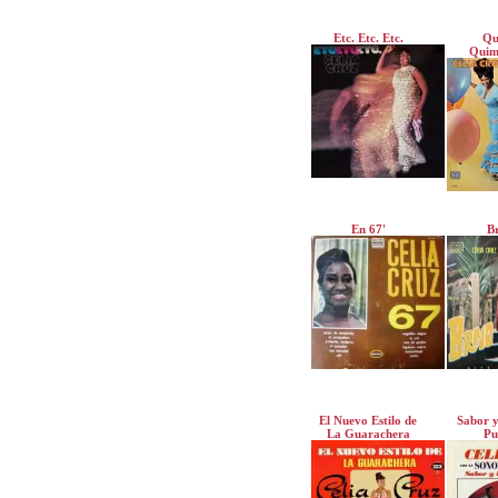
Etc. Etc. Etc.
Qu
Quim
En 67'
B
El Nuevo Estilo de
Sabor y
La Guarachera
Pu