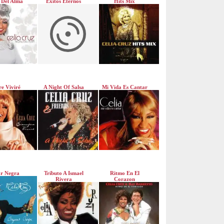
 Del Alma
Éxitos Eternos
Hits Mix
e Viviré
A Night Of Salsa
Mi Vida Es Cantar
r Negra
Tributo A Ismael
Ritmo En El
Rivera
Corazon