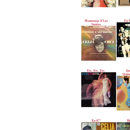
Homenaje A Los
En 
Santos
Etc. Etc. Etc.
Qu
Quim
En 67'
B