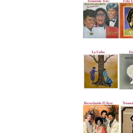
Tremendo Trio!
Feliz 
La Ceiba
Et
Recordando El Ayer
Tremen