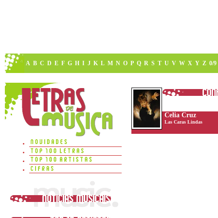
A
B
C
D
E
F
G
H
I
J
K
L
M
N
O
P
Q
R
S
T
U
V
W
X
Y
Z
0/9
Celia Cruz
Las Caras Lindas