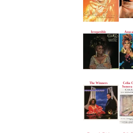
Irrepetible
Azuca
The Winners
Celia 
Sonora