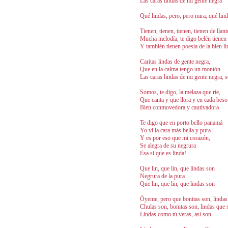
Las caras lindas de mi gente negra
Qué lindas, pero, pero mira, qué lin
Tienen, tienen, tienen, tienen de llant
Mucha melodía, te digo belén tienen 
Y también tienen poesía de la bien li
Caritas lindas de gente negra,
Que en la calma tengo un montón
Las caras lindas de mi gente negra, 
Somos, te digo, la melaza que ríe,
Que canta y que llora y en cada beso
Bien conmovedora y cautivadora
Te digo que en porto bello panamá
Yo vi la cara más bella y pura
Y es por eso que mi corazón,
Se alegra de su negrura
Esa si que es linda!
Que lin, que lin, que lindas son
Negrura de la pura
Que lin, que lin, que lindas son
Óyeme, pero que bonitas son, lindas
Chulas son, bonitas son, lindas que 
Lindas como tú veras, así son