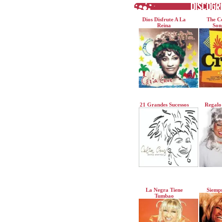
Dios Disfrute A La
The Ce
Reina
Son
21 Grandes Sucessos
Regalo
La Negra Tiene
Siempr
Tumbao