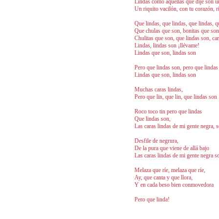
Lindas como aquellas que dije son u
Un riquito vacilón, con tu corazón, 
Que lindas, que lindas, que lindas, q
Que chulas que son, bonitas que son
Chulitas que son, que lindas son, cari
Lindas, lindas son ¡llévame!
Lindas que son, lindas son
Pero que lindas son, pero que lindas
Lindas que son, lindas son
Muchas caras lindas,
Pero que lin, que lin, que lindas son
Roco toco tin pero que lindas
Que lindas son,
Las caras lindas de mi gente negra,
Desfile de negrura,
De la pura que viene de allá bajo
Las caras lindas de mi gente negra s
Melaza que ríe, melaza que ríe,
Ay, que canta y que llora,
Y en cada beso bien conmovedora
Pero que linda!