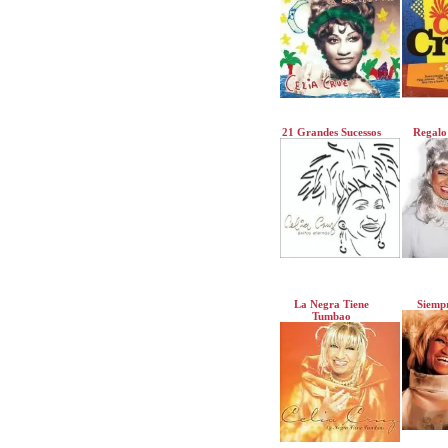
21 Grandes Sucessos
Regalo
La Negra Tiene
Siempr
Tumbao