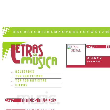
A
B
C
D
E
F
G
H
I
J
K
L
M
N
O
P
Q
R
S
T
U
V
W
X
Y
Z
0/9
ALEKY Z
UNA SEÑAL