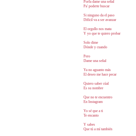
Porfa dame una señal
Pa' poderte buscar
Si ninguno da el paso
Difícil va a ser avanzar
El orgullo nos mata
Y yo que te quiero probar
Solo dime
Dónde y cuando
Pero
Dame una señal
Ya no aguanto más
El deseo me hace pecar
Quiero saber cúal
Es su nombre
Que no te encuentro
En Instagram
Yo sé que a ti
Te encanto
Y sabes
Que tú a mí también