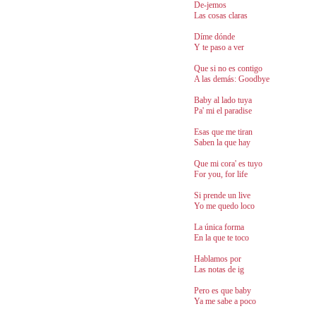
De-jemos
Las cosas claras
Díme dónde
Y te paso a ver
Que si no es contigo
A las demás: Goodbye
Baby al lado tuya
Pa' mi el paradise
Esas que me tiran
Saben la que hay
Que mi cora' es tuyo
For you, for life
Si prende un live
Yo me quedo loco
La única forma
En la que te toco
Hablamos por
Las notas de ig
Pero es que baby
Ya me sabe a poco