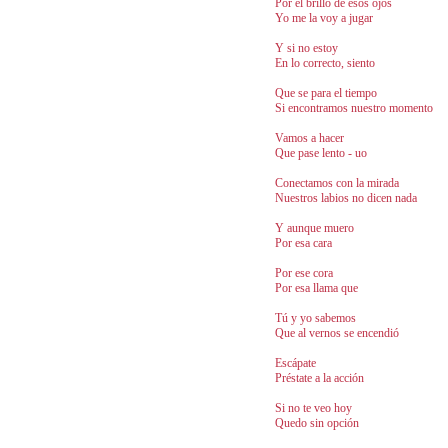
Por el brillo de esos ojos
Yo me la voy a jugar
Y si no estoy
En lo correcto, siento
Que se para el tiempo
Si encontramos nuestro momento
Vamos a hacer
Que pase lento - uo
Conectamos con la mirada
Nuestros labios no dicen nada
Y aunque muero
Por esa cara
Por ese cora
Por esa llama que
Tú y yo sabemos
Que al vernos se encendió
Escápate
Préstate a la acción
Si no te veo hoy
Quedo sin opción