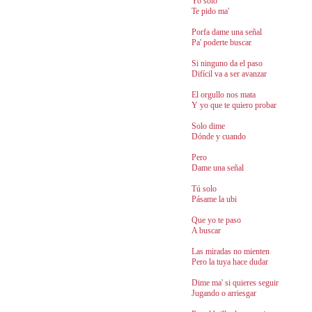
Yo solo
Te pido ma'
Porfa dame una señal
Pa' poderte buscar
Si ninguno da el paso
Difícil va a ser avanzar
El orgullo nos mata
Y yo que te quiero probar
Solo dime
Dónde y cuando
Pero
Dame una señal
Tú solo
Pásame la ubi
Que yo te paso
A buscar
Las miradas no mienten
Pero la tuya hace dudar
Dime ma' si quieres seguir
Jugando o arriesgar