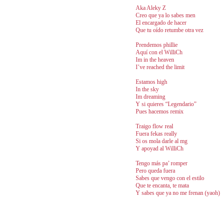
Aka Aleky Z
Creo que ya lo sabes men
El encargado de hacer
Que tu oído retumbe otra vez
Prendemos phillie
Aquí con el WilliCh
Im in the heaven
I’ve reached the limit
Estamos high
In the sky
Im dreaming
Y si quieres “Legendario”
Pues hacemos remix
Traigo flow real
Fuera fekas really
Si os mola darle al mg
Y apoyad al WilliCh
Tengo más pa’ romper
Pero queda fuera
Sabes que vengo con el estilo
Que te encanta, te mata
Y sabes que ya no me frenan (yaoh)