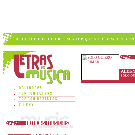
A
B
C
D
E
F
G
H
I
J
K
L
M
N
O
P
Q
R
S
T
U
V
W
X
Y
Z
0/9
ALEKY
SOLO QU