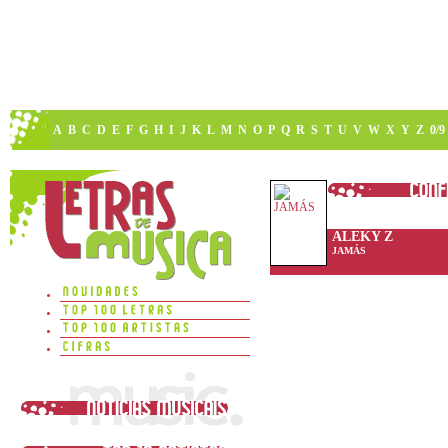
A
B
C
D
E
F
G
H
I
J
K
L
M
N
O
P
Q
R
S
T
U
V
W
X
Y
Z
0/9
ALEKY Z
JAMÁS