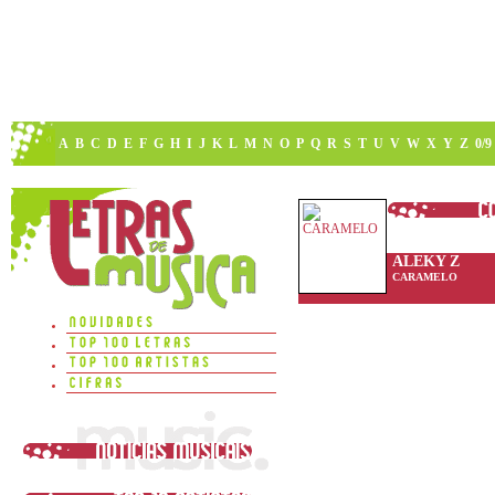
A
B
C
D
E
F
G
H
I
J
K
L
M
N
O
P
Q
R
S
T
U
V
W
X
Y
Z
0/9
ALEKY Z
CARAMELO