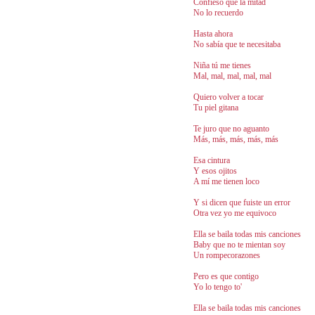
Confieso que la mitad
No lo recuerdo
Hasta ahora
No sabía que te necesitaba
Niña tú me tienes
Mal, mal, mal, mal, mal
Quiero volver a tocar
Tu piel gitana
Te juro que no aguanto
Más, más, más, más, más
Esa cintura
Y esos ojitos
A mí me tienen loco
Y si dicen que fuiste un error
Otra vez yo me equivoco
Ella se baila todas mis canciones
Baby que no te mientan soy
Un rompecorazones
Pero es que contigo
Yo lo tengo to'
Ella se baila todas mis canciones