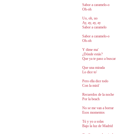
Sabor a caramelo-o
Oh-oh
Uo, oh, uo
Ay, ay, ay, ay
Sabor a caramelo
Sabor a caramelo-o
Oh-oh
Y dime ma'
¿Dónde estás?
Que ya te paso a buscar
Que una mirada
Lo dice to'
Pero ella dice todo
Con la mirá'
Recuerdos de la noche
Por la beach
No se me van a borrar
Esos momentos
Tú y yo a solas
Bajo la luz de Madrid